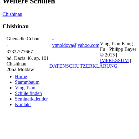
Weitere Schulen
Chishinau
Chishinau
Ghenadie Ceban
-
Ving Tsun Kung
-
vtmoldova@yahoo.com
Fu - Philipp Bayer
3732-777667
© 2015 |
bd. Dacia 46, ap. 101
-
IMPRESSUM
|
Chishinau
DATENSCHUTZERKLÄRUNG
2062 Moldaw
Home
Stammbaum
Ving Tsun
Schule finden
Seminarkalender
Kontakt